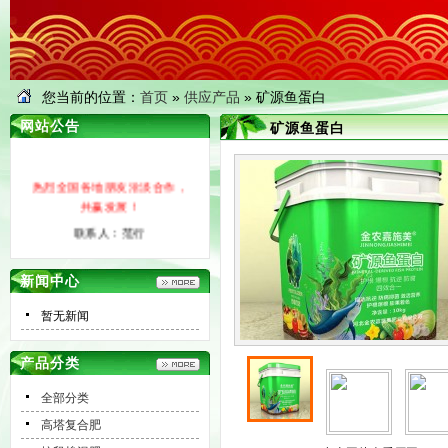
您当前的位置：
首页
»
供应产品
» 矿源鱼蛋白
网站公告
矿源鱼蛋白
热烈全国各地朋友洽淡合作，
共赢发展！
联系人：范行
手机：19331181398
新闻中心
暂无新闻
产品分类
全部分类
高塔复合肥